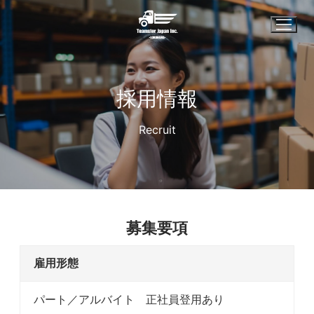
コ
ン
テ
ン
ツ
採用情報
へ
ス
Recruit
キ
ッ
プ
募集要項
雇用形態
パート／アルバイト 正社員登用あり