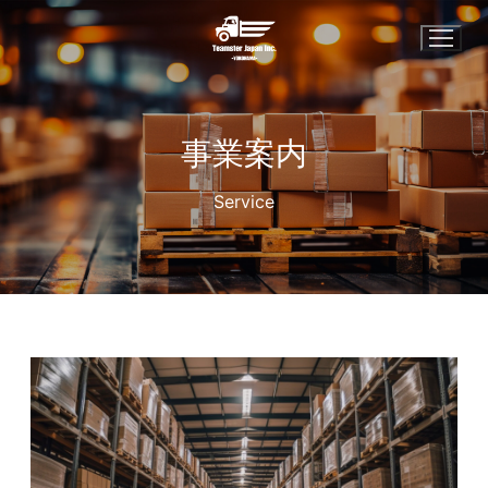
コ
ン
テ
ン
ツ
事業案内
へ
ス
Service
キ
ッ
プ